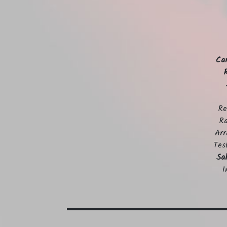
Ca
Re
R
Arr
Tes
Sa
I