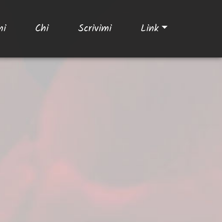
ni
Chi
Scrivimi
Link