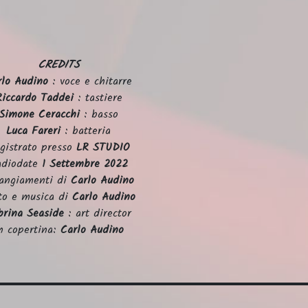
CREDITS
rlo Audino
: voce e chitarre
Riccardo Taddei
: tastiere
Simone Ceracchi
: basso
Luca Fareri
: batteria
gistrato presso
LR STUDIO
adiodate
1 Settembre 2022
angiamenti di
Carlo Audino
to e musica di
Carlo Audino
brina Seaside
: art director
n copertina:
Carlo Audino