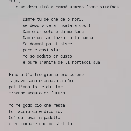
muri,
   e se devo tirà a campá armeno famme strafogá
      Dìmme tu de che de’o morì,
      se devo vive a 'nsalata così! 
      Damme er sole e damme Roma 
      Damme un maritozzo co la panna. 
      Se domani poi finisce 
      pace e così sia:
      me so goduto er gusto 
      e pure l’anima de li mortacci sua
Fino all'artro giorno ero sereno
magnavo sano e annavo a còre
poi l'analisi e du' tac
m'hanno segato er futuro
Mo me godo cio che resta 
Lo faccio come dico io.
Co' du' ova 'n padella 
e er compare che me strilla