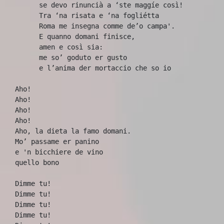
      se devo rinuncià a ‘ste maggíe così!
      Tra ‘na risata e ‘na fogliétta
      Roma me insegna comme de’o campa'.
      E quanno domani finisce, 
      amen e così sia:
      me so’ goduto er gusto 
      e l’anima der mortaccio che so io
Aho! 
Aho! 
Aho! 
Aho! 
Aho, la dieta la famo domani.
Mo’ passame er panino 
e 'n bicchiere de vino
quello bono
Dimme tu! 
Dimme tu! 
Dimme tu! 
Dimme tu! 