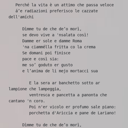
   Perché la vita è un attimo che passa veloce 
   á’e radiazioni preferisco le cazzate 
dell'amíchi
      Dìmme tu de che de’o morì,
      se devo vive a 'nsalata così!
      Damme er sole e damme Roma 
      'na ciammélla fritta co la crema
      Se domani poi finisce 
      pace e così sia:
      me so’ goduto er gusto 
      e l’anima de li mejo mortacci sua
         E la sera ar banchetto sotto ar 
lampione che lampeggia,
         ventresca e pancetta a panonta che 
cantano 'n coro.
         Poi n'er vicolo er profumo sale piano:
         porchetta d'Ariccia e pane de Lariano!
      Dìmme tu de che de’o morì,