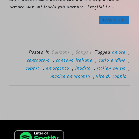
rumore non mi lascia più dormire. Sveglia! La…
Leggi di più...
Posted in
Canzoni
,
Songs I
Tagged
amore
,
cantautore
,
canzone italiana
,
carlo audino
,
coppia
,
emergente
,
inedito
,
italian music
,
musica emergente
,
vita di coppia