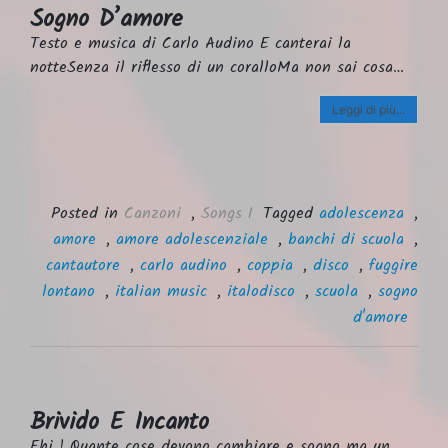
Sogno D’amore
Testo e musica di Carlo Audino E canterai la
notteSenza il riflesso di un coralloMa non sai cosa…
Leggi di più...
Posted in
Canzoni
,
Songs I
Tagged
adolescenza
,
amore
,
amore adolescenziale
,
banchi di scuola
,
cantautore
,
carlo audino
,
coppia
,
disco
,
fuggire
lontano
,
italian music
,
italodisco
,
scuola
,
sogno
d'amore
Brivido E Incanto
Ehi ! Quante cose devono cambiare e sogno ma un