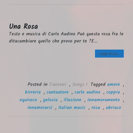
Una Rosa
Testo e musica di Carlo Audino Può questa rosa fra le
ditacambiare quello che provo per te ?E…
Leggi di più...
Posted in
Canzoni
,
Songs I
Tagged
amore
,
birreria
,
cantautore
,
carlo audino
,
coppia
,
equivoco
,
gelosia
,
illusione
,
innamoramento
,
innamorarsi
,
italian music
,
rosa
,
ubriaco