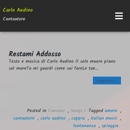
Carlo Audino
Cantautore
Restami Addosso
Skip
Testo e musica di Carlo Audino Il sole muore piano
to
sul mareTu mi guardi come sai fareLe tue…
content
Leggi di più...
Posted in
Canzoni
,
Songs I
Tagged
amore
,
cantautore
,
carlo audino
,
coppia
,
italian music
,
lontananza
,
spiaggia